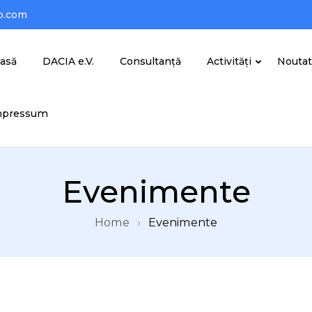
o.com
asă
DACIA e.V.
Consultanță
Activități
Noutat
mpressum
Evenimente
Home
Evenimente