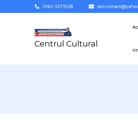
0160 3373128
asii.romani@yaho
Ac
Centrul Cultural
I