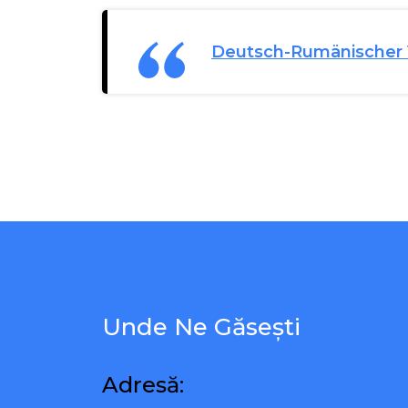
Deutsch-Rumänischer V
Unde Ne Găsești
Adresă: