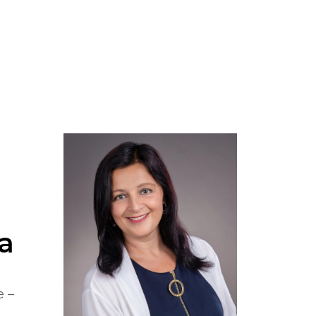
a
e –