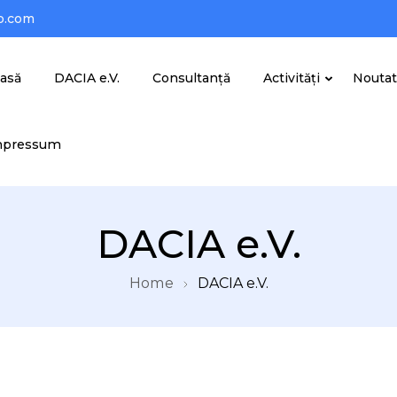
o.com
asă
DACIA e.V.
Consultanță
Activități
Noutat
mpressum
DACIA e.V.
Home
DACIA e.V.