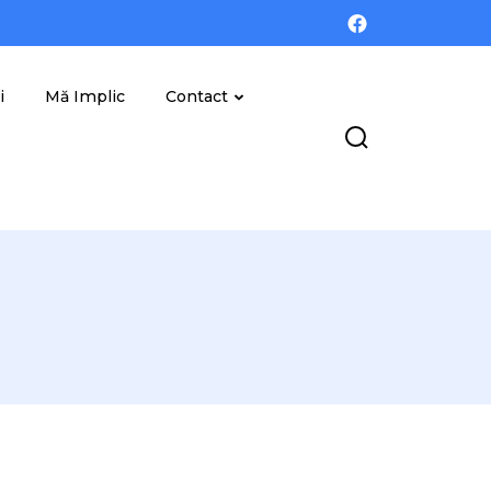
i
Mă Implic
Contact