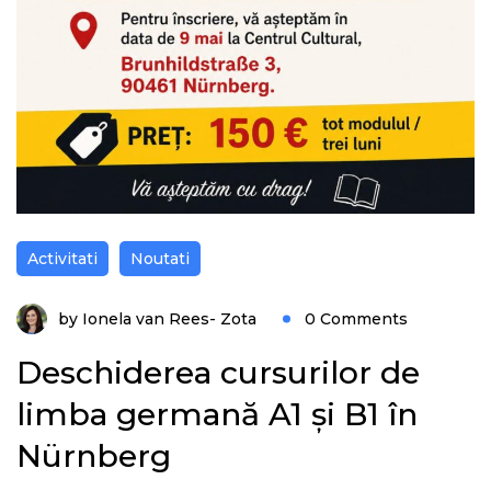
Activitati
Noutati
by
Ionela van Rees- Zota
0 Comments
Deschiderea cursurilor de
limba germană A1 și B1 în
Nürnberg