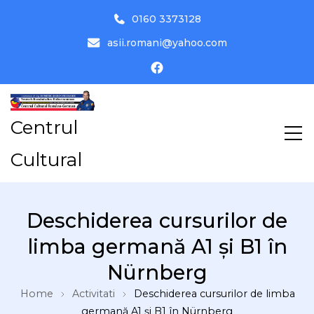
0160 3373128
asii.romani@yahoo.com
Centrul
Cultural
Deschiderea cursurilor de
limba germană A1 și B1 în
Nürnberg
Home
Activitati
Deschiderea cursurilor de limba
germană A1 și B1 în Nürnberg