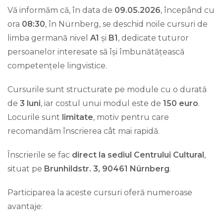
Vă informăm că, în data de
09.05.2026
, începând cu
ora
08:30
, în Nürnberg, se deschid noile cursuri de
limba germană nivel
A1
și
B1
, dedicate tuturor
persoanelor interesate să își îmbunătățească
competențele lingvistice.
Cursurile sunt structurate pe module cu o durată
de
3 luni
, iar costul unui modul este de
150 euro
.
Locurile sunt
limitate
, motiv pentru care
recomandăm înscrierea cât mai rapidă.
Înscrierile se fac
direct la sediul Centrului Cultural
,
situat pe
Brunhildstr. 3, 90461 Nürnberg
.
Participarea la aceste cursuri oferă numeroase
avantaje: