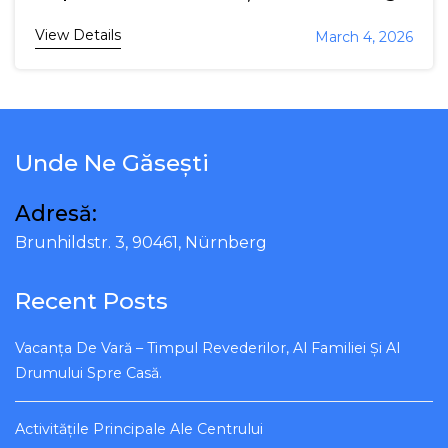
View Details
March 4, 2026
Unde Ne Găsești
Adresă:
Brunhildstr. 3, 90461, Nürnberg
Recent Posts
Vacanța De Vară – Timpul Revederilor, Al Familiei Și Al
Drumului Spre Casă.
Activitățile Principale Ale Centrului