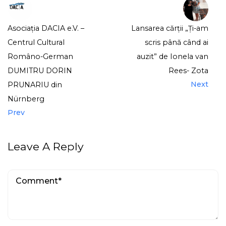
Asociația DACIA e.V. –
Lansarea cărții „Ți-am
Centrul Cultural
scris până când ai
Româno-German
auzit” de Ionela van
DUMITRU DORIN
Rees- Zota
Next
PRUNARIU din
Nürnberg
Prev
Leave A Reply