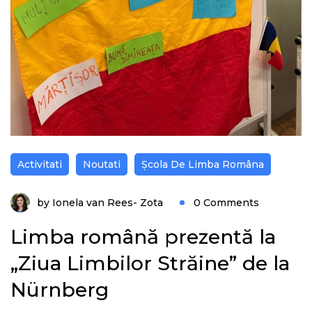
Activitati
Noutati
Școla De Limba Româna
by
Ionela van Rees- Zota
0 Comments
Limba română prezentă la
„Ziua Limbilor Străine” de la
Nürnberg