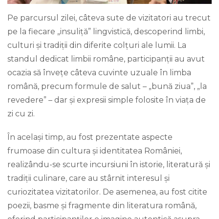
Pe parcursul zilei, câteva sute de vizitatori au trecut
pe la fiecare „insuliță” lingvistică, descoperind limbi,
culturi și tradiții din diferite colțuri ale lumii. La
standul dedicat limbii române, participanții au avut
ocazia să învețe câteva cuvinte uzuale în limba
română, precum formule de salut – „bună ziua”, „la
revedere” – dar și expresii simple folosite în viața de
zi cu zi.
În același timp, au fost prezentate aspecte
frumoase din cultura și identitatea României,
realizându-se scurte incursiuni în istorie, literatură și
tradiții culinare, care au stârnit interesul și
curiozitatea vizitatorilor. De asemenea, au fost citite
poezii, basme și fragmente din literatura română,