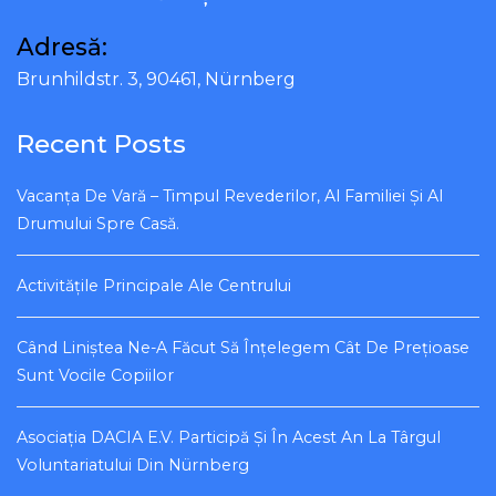
Adresă:
Brunhildstr. 3, 90461, Nürnberg
Recent Posts
Vacanța De Vară – Timpul Revederilor, Al Familiei Și Al
Drumului Spre Casă.
Activitățile Principale Ale Centrului
Când Liniștea Ne-A Făcut Să Înțelegem Cât De Prețioase
Sunt Vocile Copiilor
Asociația DACIA E.V. Participă Și În Acest An La Târgul
Voluntariatului Din Nürnberg