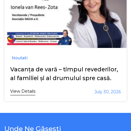
Noutati
Vacanța de vară – timpul revederilor,
al familiei și al drumului spre casă.
View Details
July 30, 2026
Unde Ne Găsești